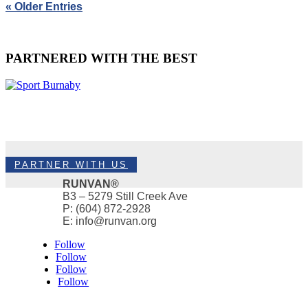
« Older Entries
PARTNERED WITH THE BEST
PARTNER WITH US
RUNVAN®
B3 – 5279 Still Creek Ave
P: (604) 872-2928
E: info@runvan.org
Follow
Follow
Follow
Follow