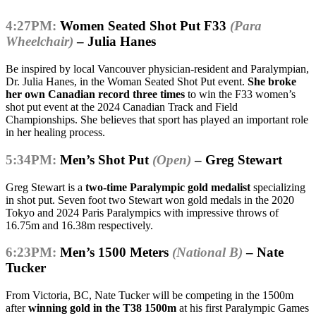
4:27PM:
Women Seated Shot Put F33
(Para
Wheelchair)
– Julia Hanes
Be inspired by local Vancouver physician-resident and Paralympian,
Dr. Julia Hanes, in the Woman Seated Shot Put event.
She broke
her own Canadian record three times
to win the F33 women’s
shot put event at the 2024 Canadian Track and Field
Championships. She believes that sport has played an important role
in her healing process.
5:34PM:
Men’s Shot Put
(Open)
– Greg Stewart
Greg Stewart is a
two-time Paralympic gold medalist
specializing
in shot put. Seven foot two Stewart won gold medals in the 2020
Tokyo and 2024 Paris Paralympics with impressive throws of
16.75m and 16.38m respectively.
6:23PM:
Men’s 1500 Meters
(National B)
– Nate
Tucker
From Victoria, BC, Nate Tucker will be competing in the 1500m
after
winning gold in the T38 1500m
at his first Paralympic Games